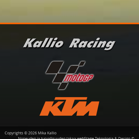
Copyrights © 2026 Mika Kallio
Nopeuden ja turvallisuuden takaa
webStage
Teknologia & Design ©