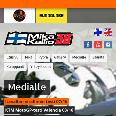
Etusivu
Mika
Pyörä
Gallery
Medialle
Jäärata
Kumppanit
Yhteystiedot
Medialle
Itävallan virallinen testi 07/16
KTM MotoGP-testi Valencia 03/16