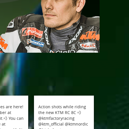
es are here!
Action shots while riding
ber at
the new KTM RC 8C 💨
it.💨 You can
@ktmfactoryracing
 at
@ktm_official @ktmnordic