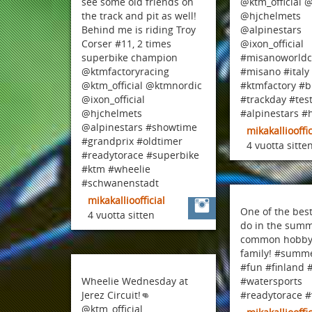
see some old friends on
@ktm_official 
the track and pit as well!
@hjchelmets
Behind me is riding Troy
@alpinestars
Corser #11, 2 times
@ixon_official
superbike champion
#misanoworldci
@ktmfactoryracing
#misano #italy
@ktm_official @ktmnordic
#ktmfactory #b
@ixon_official
#trackday #tes
@hjchelmets
#alpinestars #
@alpinestars #showtime
mikakalliooffic
#grandprix #oldtimer
4 vuotta sitte
#readytorace #superbike
#ktm #wheelie
#schwanenstadt
mikakallioofficial
One of the best
4 vuotta sitten
do in the summ
common hobby 
family! #summe
#fun #finland 
Wheelie Wednesday at
#watersports
Jerez Circuit!👊
#readytorace #
@ktm_official