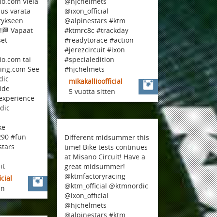
io.com Vielä
@hjchelmets
us varata
@ixon_official
itykseen
@alpinestars #ktm
9!🏁 Vapaat
#ktmrc8c #trackday
set
#readytorace #action
#jerezcircuit #ixon
io.com tai
#specialedition
cing.com See
#hjchelmets
dic
mikakallioofficial
ide
5 vuotta sitten
experience
dic
ke
90 #fun
Different midsummer this
stars
time! Bike tests continues
at Misano Circuit! Have a
it
great midsummer!
@ktmfactoryracing
icial
@ktm_official @ktmnordic
en
@ixon_official
@hjchelmets
@alpinestars #ktm