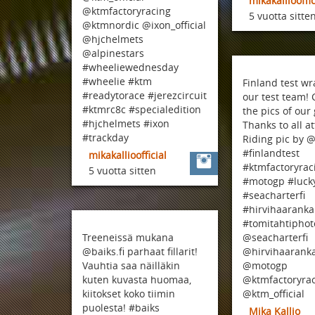
mikakalliooffic
@ktmfactoryracing
5 vuotta sitte
@ktmnordic @ixon_official
@hjchelmets
@alpinestars
#wheeliewednesday
#wheelie #ktm
Finland test w
#readytorace #jerezcircuit
our test team! 
#ktmrc8c #specialedition
the pics of our
#hjchelmets #ixon
Thanks to all a
#trackday
Riding pic by 
#finlandtest
mikakallioofficial
#ktmfactoryrac
5 vuotta sitten
#motogp #luck
#seacharterfi
#hirvihaaranka
#tomitahtipho
Treeneissä mukana
@seacharterfi
@baiks.fi parhaat fillarit!
@hirvihaarank
Vauhtia saa näilläkin
@motogp
kuten kuvasta huomaa,
@ktmfactoryra
kiitokset koko tiimin
@ktm_official
puolesta! #baiks
Mika Kallio