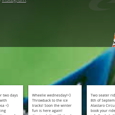
or two days
Wheelie wednesday!💨
Two seater rid
with
Throwback to the ice
8th of Septem
sa 💨
tracks! Soon the winter
Alastaro Circu
cing
fun is here again!
book your ride