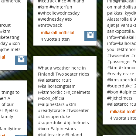
@ktmnordic
#icetrack #ice #finland
info@mikakall
#ktm #winterfun
on mahdollisu
#wheeliewednesday
paikkasi kyyd
#wednesday #tb
Alastarolla 8.
rcuit
#throwback
ajat ja varauk
 #ktm
sähköpostilla:
mikakallioofficial
iketesting
info@mikakall
4 vuotta sitten
tday #ixon
info@kalliora
hjchelmets
you! @ktmnor
#twoseater #r
ial
#passenger #
n
#ktm #ktmnor
What a weather here in
#readytorace
Finland! Two seater rides
#ktmsuperdu
@alastarocircuit
#superduke12
@kallioracingteam
#ixon #alpine
 things to
@ktmnordic @hjchelmets
#hjchelmets
er! A
@ixon_official
#alastarocircu
of our
@alpinestars #ktm
r #jetski
#readytorace #twoseater
mikakalliooff
#family
#ktmsuperduke
4 vuotta sitt
#superduke #hjchelmets
familytime
#ixon #alpinestars
#kallioracing #finland