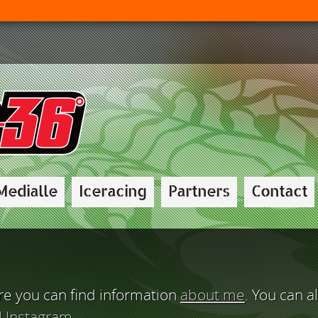
Medialle
Iceracing
Partners
Contact
re you can find information
about me
. You can a
d
Instagram
.