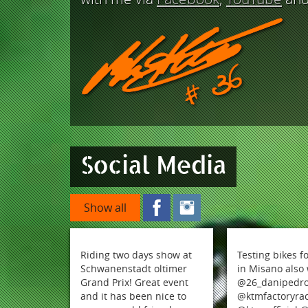
Social Media
Show all
Riding two days show at
Testing bikes f
Schwanenstadt oltimer
in Misano also 
Grand Prix! Great event
@26_danipedro
and it has been nice to
@ktmfactoryra