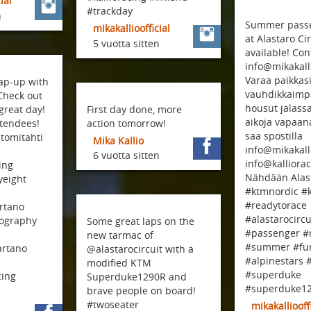
ial
#trackday
n
Summer passe
mikakallioofficial
at Alastaro Ci
5 vuotta sitten
available! Con
info@mikakall
Varaa paikkas
rap-up with
vauhdikkaimpa
Check out
housut jalassa
 great day!
First day done, more
aikoja vapaana
ttendees!
action tomorrow!
saa spostilla
@tomitahti
Mika Kallio
info@mikakall
6 vuotta sitten
info@kalliora
ing
Nähdään Alast
yeight
#ktmnordic #
#readytorace
rtano
#alastarocircu
tography
Some great laps on the
#passenger #
new tarmac of
#summer #fun
artano
@alastarocircuit with a
#alpinestars 
modified KTM
#superduke
cing
Superduke1290R and
#superduke1
brave people on board!
#twoseater
mikakalliooff