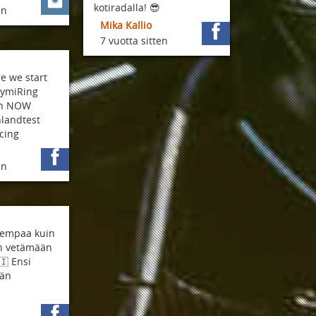
kotiradalla! 😎
en
Mika Kallio
7 vuotta sitten
e we start
KymiRing
 on NOW
nlandtest
cing
en
rempaa kuin
in vetämään
🇮 Ensi
ään