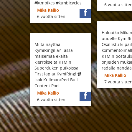
#ktmbikes #ktmbicycles
6 vuotta sitte
Mika Kallio
6 vuotta sitten
Haluatko Mikan 
uudelle KymiRin
Miltä näyttää
Osallistu kilpa
KymiRingillä? Tässä
kommentoimall
maisemaa ekalta
KTM:n postauk
kierrokselta KTM:n
ohjeiden mukai
Superduken puikoissa!
radalla nähdää
First lap at KymiRing! 📹
Mika Kallio
Isak Kullman/Red Bull
7 vuotta sitte
Content Pool
Mika Kallio
6 vuotta sitten