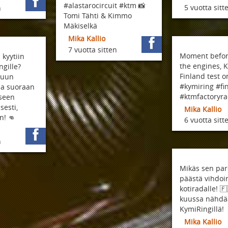
#alastarocircuit #ktm 📸
5 vuotta sitt
n
Tomi Tähti & Kimmo
Mäkiselkä
Mika Kallio
7 vuotta sitten
Moment befor
kyytiin
the engines, 
gille?
Finland test
iluun
#kymiring #fi
a suoraan
#ktmfactoryra
seen
sesti,
Mika Kallio
n! 👊
6 vuotta sitt
n
Mikäs sen pa
päästä vihdo
kotiradalle! 🇫
kuussa nähd
KymiRingillä!
Mika Kallio