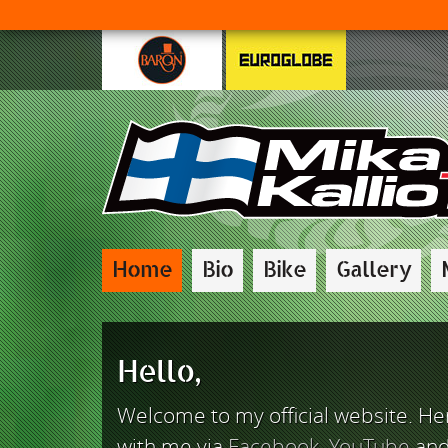
Home
Bio
Bike
Gallery
Hello,
Welcome to my official website. He
with me via
Facebook
,
YouTube
an