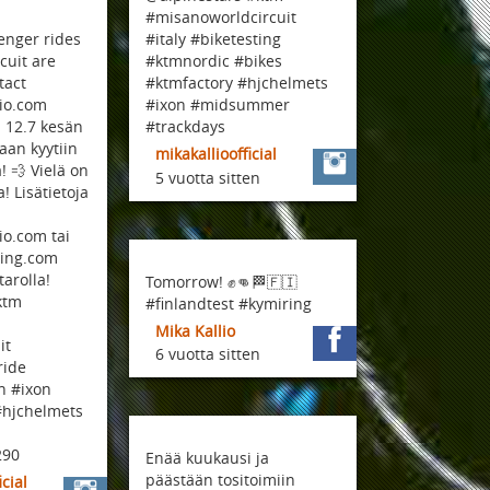
#misanoworldcircuit
nger rides
#italy #biketesting
rcuit are
#ktmnordic #bikes
tact
#ktmfactory #hjchelmets
io.com
#ixon #midsummer
i 12.7 kesän
#trackdays
an kyytiin
mikakallioofficial
! 💨 Vielä on
5 vuotta sitten
! Lisätietoja
io.com tai
cing.com
arolla!
Tomorrow! ✊👊🏁🇫🇮
ktm
#finlandtest #kymiring
Mika Kallio
it
6 vuotta sitten
ride
 #ixon
#hjchelmets
290
Enää kuukausi ja
päästään tositoimiin
icial