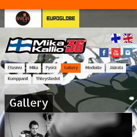
Etusivu
Mika
Pyörä
Gallery
Medialle
Jäärata
Kumppanit
Yhteystiedot
Gallery