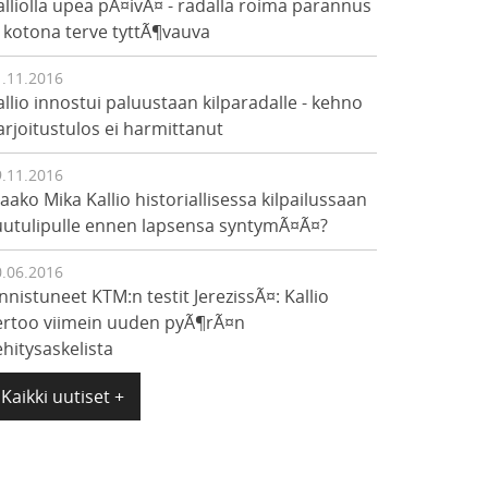
alliolla upea pÃ¤ivÃ¤ - radalla roima parannus
a kotona terve tyttÃ¶vauva
1.11.2016
allio innostui paluustaan kilparadalle - kehno
arjoitustulos ei harmittanut
9.11.2016
jaako Mika Kallio historiallisessa kilpailussaan
uutulipulle ennen lapsensa syntymÃ¤Ã¤?
0.06.2016
nnistuneet KTM:n testit JerezissÃ¤: Kallio
ertoo viimein uuden pyÃ¶rÃ¤n
ehitysaskelista
Kaikki uutiset +