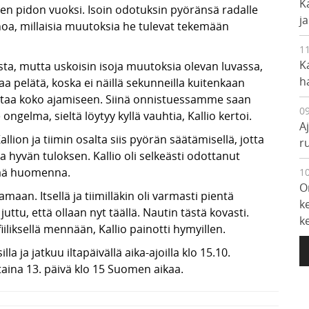
K
en pidon vuoksi. Isoin odotuksin pyöränsä radalle
j
sanoa, millaisia muutoksia he tulevat tekemään
1
K
sta, mutta uskoisin isoja muutoksia olevan luvassa,
h
kaa pelätä, koska ei näillä sekunneilla kuitenkaan
kuttaa koko ajamiseen. Siinä onnistuessamme saan
0
ngelma, sieltä löytyy kyllä vauhtia, Kallio kertoi.
A
lion ja tiimin osalta siis pyörän säätämisellä, jotta
r
hyvän tuloksen. Kallio oli selkeästi odottanut
lkää huomenna.
1
O
maan. Itsellä ja tiimilläkin oli varmasti pientä
k
juttu, että ollaan nyt täällä. Nautin tästä kovasti.
k
iiliksellä mennään, Kallio painotti hymyillen.
a ja jatkuu iltapäivällä aika-ajoilla klo 15.10.
aina 13. päivä klo 15 Suomen aikaa.