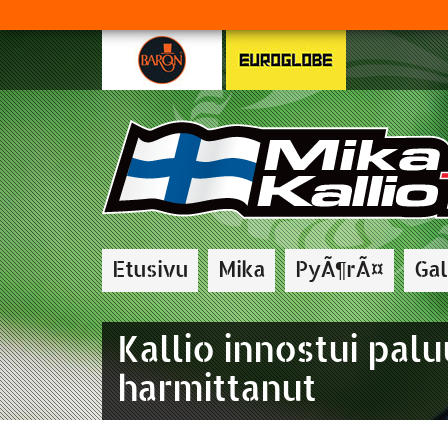
Etusivu
Mika
PyÃ¶rÃ¤
Gal
Kallio innostui pal
harmittanut