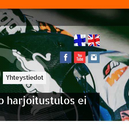
Yhteystiedot
o harjoitustulos ei