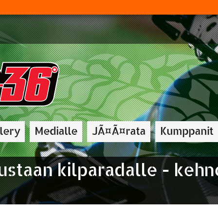
lery
Medialle
JÃ¤Ã¤rata
Kumppanit
uustaan kilparadalle - kehn