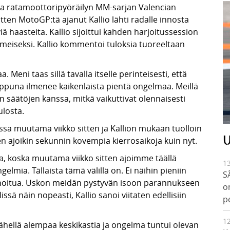
ssa ratamoottoripyöräilyn MM-sarjan Valencian
itten MotoGP:tä ajanut Kallio lähti radalle innosta
ä haasteita. Kallio sijoittui kahden harjoitussession
iimeiseksi. Kallio kommentoi tuloksia tuoreeltaan
. Meni taas sillä tavalla itselle perinteisesti, että
loppuna ilmenee kaikenlaista pientä ongelmaa. Meillä
en säätöjen kanssa, mitkä vaikuttivat olennaisesti
ulosta.
assa muutama viikko sitten ja Kallion mukaan tuolloin
U
n ajoikin sekunnin kovempia kierrosaikoja kuin nyt.
sia, koska muutama viikko sitten ajoimme täällä
1
ngelmia. Tällaista tämä välillä on. Ei näihin pieniin
S
sennoitua. Uskon meidän pystyvän isoon parannukseen
o
sä näin nopeasti, Kallio sanoi viitaten edellisiin
p
1
ähellä alempaa keskikastia ja ongelma tuntui olevan