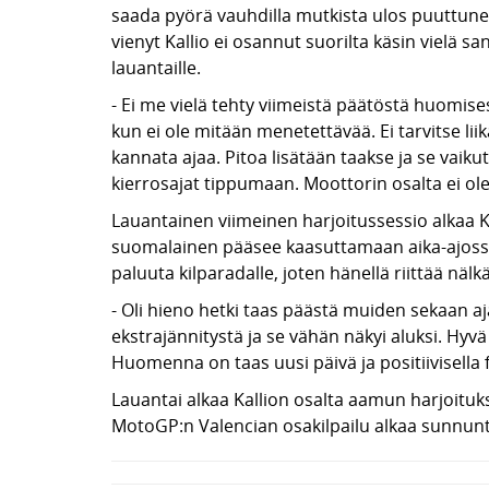
saada pyörä vauhdilla mutkista ulos puuttune
vienyt Kallio ei osannut suorilta käsin vielä 
lauantaille.
- Ei me vielä tehty viimeistä päätöstä huomise
kun ei ole mitään menetettävää. Ei tarvitse lii
kannata ajaa. Pitoa lisätään taakse ja se vai
kierrosajat tippumaan. Moottorin osalta ei ole o
Lauantainen viimeinen harjoitussessio alkaa Kal
suomalainen pääsee kaasuttamaan aika-ajossa 
paluuta kilparadalle, joten hänellä riittää nä
- Oli hieno hetki taas päästä muiden sekaan aja
ekstrajännitystä ja se vähän näkyi aluksi. Hyvä 
Huomenna on taas uusi päivä ja positiivisella f
Lauantai alkaa Kallion osalta aamun harjoituksill
MotoGP:n Valencian osakilpailu alkaa sunnunt