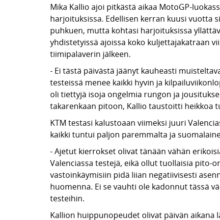
Mika Kallio ajoi pitkästä aikaa MotoGP-luoka
harjoituksissa. Edellisen kerran kuusi vuotta s
puhkuen, mutta kohtasi harjoituksissa yllättävi
yhdistetyissä ajoissa koko kuljettajakatraan v
tiimipalaverin jälkeen.
- Ei tästä päivästä jäänyt kauheasti muisteltavaa
testeissä menee kaikki hyvin ja kilpailuviikon
oli tiettyjä isoja ongelmia rungon ja jousituks
takarenkaan pitoon, Kallio taustoitti heikkoa t
KTM testasi kalustoaan viimeksi juuri Valenci
kaikki tuntui paljon paremmalta ja suomalaine
- Ajetut kierrokset olivat tänään vähän erikoi
Valenciassa testejä, eikä ollut tuollaisia pito-o
vastoinkäymisiin pidä liian negatiivisesti a
huomenna. Ei se vauhti ole kadonnut tässä välis
testeihin.
Kallion huippunopeudet olivat päivän aikana l