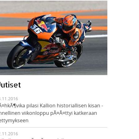
utiset
3.11.2016
Ã¤hkÃ¶vika pilasi Kallion historiallisen kisan -
nnellinen viikonloppu pÃ¤Ã¤ttyi katkeraan
ettymykseen
2.11.2016