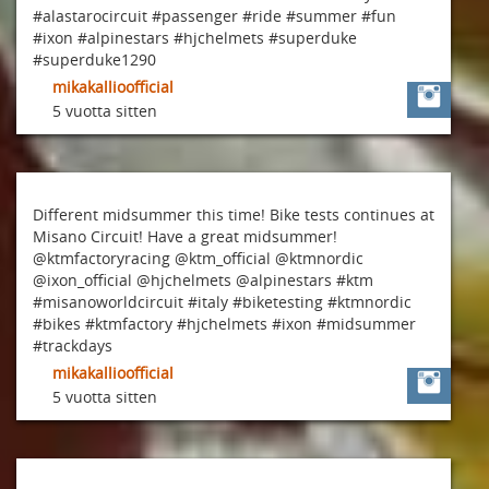
#alastarocircuit #passenger #ride #summer #fun
#ixon #alpinestars #hjchelmets #superduke
#superduke1290
mikakallioofficial
5 vuotta sitten
Different midsummer this time! Bike tests continues at
Misano Circuit! Have a great midsummer!
@ktmfactoryracing @ktm_official @ktmnordic
@ixon_official @hjchelmets @alpinestars #ktm
#misanoworldcircuit #italy #biketesting #ktmnordic
#bikes #ktmfactory #hjchelmets #ixon #midsummer
#trackdays
mikakallioofficial
5 vuotta sitten