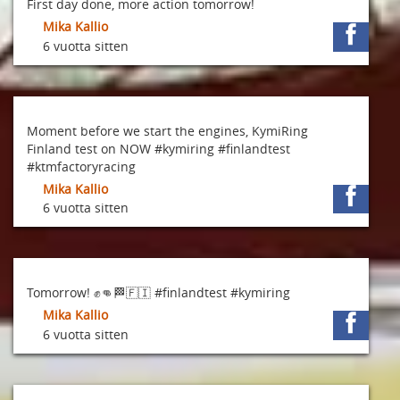
First day done, more action tomorrow!
Mika Kallio
6 vuotta sitten
Moment before we start the engines, KymiRing
Finland test on NOW #kymiring #finlandtest
#ktmfactoryracing
Mika Kallio
6 vuotta sitten
Tomorrow! ✊👊🏁🇫🇮 #finlandtest #kymiring
Mika Kallio
6 vuotta sitten