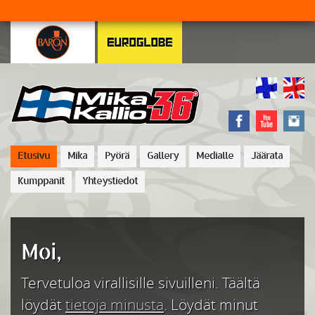
Etusivu
Mika
Pyörä
Gallery
Medialle
Jäärata
Kumppanit
Yhteystiedot
Moi,
Tervetuloa virallisille sivuilleni. Täältä
löydät
tietoja minusta
. Löydät minut