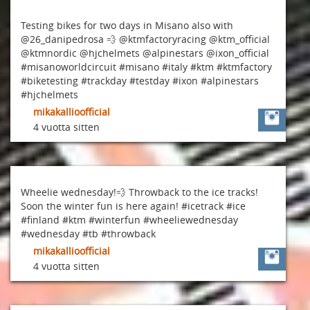
Testing bikes for two days in Misano also with
@26_danipedrosa 💨 @ktmfactoryracing @ktm_official
@ktmnordic @hjchelmets @alpinestars @ixon_official
#misanoworldcircuit #misano #italy #ktm #ktmfactory
#biketesting #trackday #testday #ixon #alpinestars
#hjchelmets
mikakallioofficial
4 vuotta sitten
Wheelie wednesday!💨 Throwback to the ice tracks!
Soon the winter fun is here again! #icetrack #ice
#finland #ktm #winterfun #wheeliewednesday
#wednesday #tb #throwback
mikakallioofficial
4 vuotta sitten