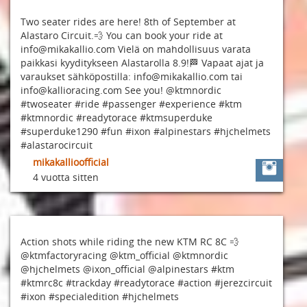
Two seater rides are here! 8th of September at
Alastaro Circuit.💨 You can book your ride at
info@mikakallio.com Vielä on mahdollisuus varata
paikkasi kyyditykseen Alastarolla 8.9!🏁 Vapaat ajat ja
varaukset sähköpostilla: info@mikakallio.com tai
info@kallioracing.com See you! @ktmnordic
#twoseater #ride #passenger #experience #ktm
#ktmnordic #readytorace #ktmsuperduke
#superduke1290 #fun #ixon #alpinestars #hjchelmets
#alastarocircuit
mikakallioofficial
4 vuotta sitten
Action shots while riding the new KTM RC 8C 💨
@ktmfactoryracing @ktm_official @ktmnordic
@hjchelmets @ixon_official @alpinestars #ktm
#ktmrc8c #trackday #readytorace #action #jerezcircuit
#ixon #specialedition #hjchelmets