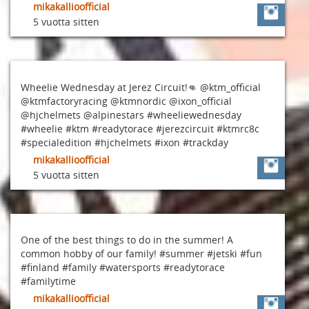
mikakallioofficial
5 vuotta sitten
Wheelie Wednesday at Jerez Circuit!👊 @ktm_official
@ktmfactoryracing @ktmnordic @ixon_official
@hjchelmets @alpinestars #wheeliewednesday
#wheelie #ktm #readytorace #jerezcircuit #ktmrc8c
#specialedition #hjchelmets #ixon #trackday
mikakallioofficial
5 vuotta sitten
One of the best things to do in the summer! A
common hobby of our family! #summer #jetski #fun
#finland #family #watersports #readytorace
#familytime
mikakallioofficial