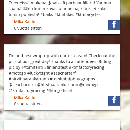
Treeneissä mukana @baiks.fi parhaat fillarit! Vauhtia
saa näilläkin kuten kuvasta huomaa, kiitokset koko
tiimin puolesta! #baiks #ktmbikes #ktmbicycles
Mika Kallio
6 vuotta sitten
Finland test wrap-up with our test team! Check out the
pics of our great day! Thanks to all attendees! Riding
pic by @tomitahti #finlandtest #ktmfactoryracing
#motogp #luckyeight #seacharterfi
#hirvihaarankartano #tomitahtiphotography
@seacharterfi @hirvihaarankartano @motogp
@ktmfactoryracing @ktm_official
Mika Kallio
6 vuotta sitten