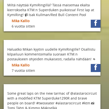
Miltä näyttää KymiRingillä? Tässä maisemaa ekalta
kierrokselta KTM:n Superduken puikoissa! First lap at
KymiRing! 📹 Isak Kullman/Red Bull Content Pool
Mika Kallio
6 vuotta sitten
Haluatko Mikan kyytiin uudelle KymiRingille? Osallistu
kilpailuun kommentoimalla suoraan KTM:n
postaukseen ohjeiden mukaisesti, radalla nähdään! 👊
Mika Kallio
7 vuotta sitten
Some great laps on the new tarmac of @alastarocircuit
with a modified KTM Superduke1290R and brave
people on board! #twoseater #alastarocircuit #ktm 📸
Tomi Tähti & Kimmo Mäkiselkä