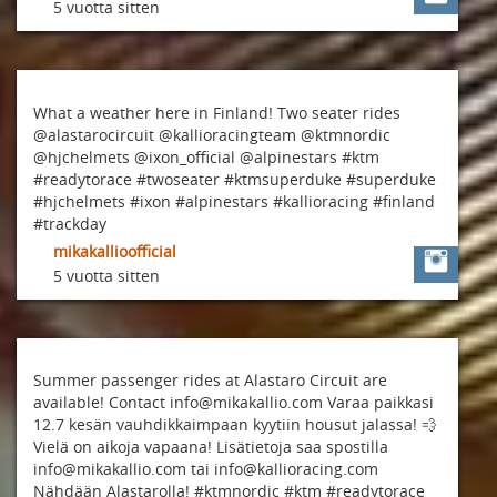
5 vuotta sitten
What a weather here in Finland! Two seater rides
@alastarocircuit @kallioracingteam @ktmnordic
@hjchelmets @ixon_official @alpinestars #ktm
#readytorace #twoseater #ktmsuperduke #superduke
#hjchelmets #ixon #alpinestars #kallioracing #finland
#trackday
mikakallioofficial
5 vuotta sitten
Summer passenger rides at Alastaro Circuit are
available! Contact info@mikakallio.com Varaa paikkasi
12.7 kesän vauhdikkaimpaan kyytiin housut jalassa! 💨
Vielä on aikoja vapaana! Lisätietoja saa spostilla
info@mikakallio.com tai info@kallioracing.com
Nähdään Alastarolla! #ktmnordic #ktm #readytorace