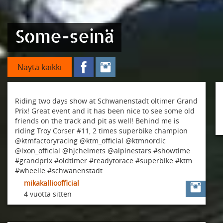
Some-seinä
Näytä kaikki
Riding two days show at Schwanenstadt oltimer Grand
Prix! Great event and it has been nice to see some old
friends on the track and pit as well! Behind me is
riding Troy Corser #11, 2 times superbike champion
@ktmfactoryracing @ktm_official @ktmnordic
@ixon_official @hjchelmets @alpinestars #showtime
#grandprix #oldtimer #readytorace #superbike #ktm
#wheelie #schwanenstadt
mikakallioofficial
4 vuotta sitten