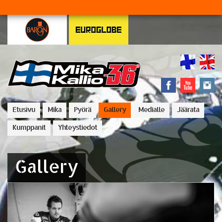
Etusivu
Mika
Pyörä
Gallery
Medialle
Jäärata
Kumppanit
Yhteystiedot
Gallery