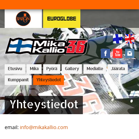
Etusivu
Mika
Pyörä
Gallery
Medialle
Jäärata
Kumppanit
Yhteystiedot
Yhteystiedot
email:
info@mikakallio.com