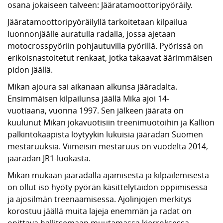
osana jokaiseen talveen: Jääratamoottoripyöräily.
Jääratamoottoripyöräilyllä tarkoitetaan kilpailua
luonnonjäälle auratulla radalla, jossa ajetaan
motocrosspyöriin pohjautuvilla pyörillä. Pyörissä on
erikoisnastoitetut renkaat, jotka takaavat äärimmäisen
pidon jäällä.
Mikan ajoura sai aikanaan alkunsa jääradalta.
Ensimmäisen kilpailunsa jäällä Mika ajoi 14-
vuotiaana, vuonna 1997. Sen jälkeen jäärata on
kuulunut Mikan jokavuotisiin treenimuotoihin ja Kallion
palkintokaapista löytyykin lukuisia jääradan Suomen
mestaruuksia. Viimeisin mestaruus on vuodelta 2014,
jääradan JR1-luokasta.
Mikan mukaan jääradalla ajamisesta ja kilpailemisesta
on ollut iso hyöty pyörän käsittelytaidon oppimisessa
ja ajosilmän treenaamisessa. Ajolinjojen merkitys
korostuu jäällä muita lajeja enemmän ja radat on
opittava hallitsemaan muutamassa kierroksessa.