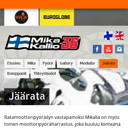
Etusivu
Mika
Pyörä
Gallery
Medialle
Jäärata
Kumppanit
Yhteystiedot
Jäärata
Ratamoottoripyöräilyn vastapainoksi Mikalla on myös
toinen moottoripyöräharrastus, joka kuuluu kiinteänä