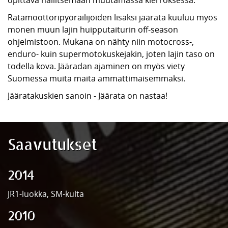
Ratamoottoripyöräilijöiden lisäksi jäärata kuuluu myös
monen muun lajin huipputaiturin off-season
ohjelmistoon. Mukana on nähty niin motocross-,
enduro- kuin supermotokuskejakin, joten lajin taso on
todella kova. Jääradan ajaminen on myös viety
Suomessa muita maita ammattimaisemmaksi.
Jääratakuskien sanoin - Jäärata on nastaa!
Saavutukset
2014
JR1-luokka, SM-kulta
2010