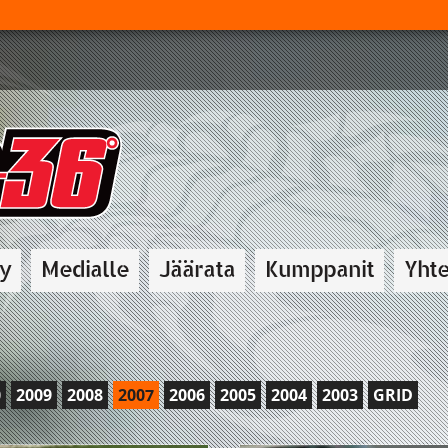
ry
Medialle
Jäärata
Kumppanit
Yhte
0
2009
2008
2007
2006
2005
2004
2003
GRID