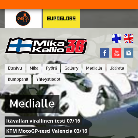
Etusivu
Mika
Pyörä
Gallery
Medialle
Jäärata
Kumppanit
Yhteystiedot
Medialle
Itävallan virallinen testi 07/16
KTM MotoGP-testi Valencia 03/16